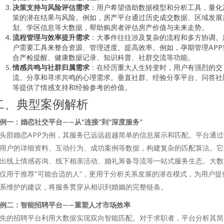
决策支持与风险评估需求
：用户希望借助数据模型和分析工具，量化
策的潜在结果与风险。例如，房产平台通过历史成交数据、区域发展
划、学区信息等大数据，帮助购房者评估房产价值与未来走势。
流程管理与效率提升需求
：大事件往往涉及复杂的流程和多方协调。
户需要工具来整合资源、管理进度、提高效率。例如，孕期管理APP
合产检提醒、健康数据记录、知识科普、社群交流等功能。
情感共鸣与社群归属需求
：在经历重大人生转变时，用户有强烈的交
流、分享和寻求共鸣的心理需求。垂直社群、经验分享平台、问答社
等提供了情感支持和经验参考的价值。
二、典型案例解析
例一：婚恋社交平台——从“连接”到“深度服务”
头部婚恋APP为例，其服务已远远超越简单的信息展示和匹配。平台通过
用户的详细资料、互动行为、成功案例等数据，构建复杂的匹配算法。它
出线上情感咨询、线下相亲活动、婚礼筹备导流等一站式服务生态。大数
仅用于推荐“可能合适的人”，更用于分析关系发展的潜在模式，为用户提
系维护的建议，将服务贯穿从相识到婚姻的完整链条。
例二：智能招聘平台——重塑人才市场效率
先的招聘平台利用大数据实现双向智能匹配。对于求职者，平台分析其简