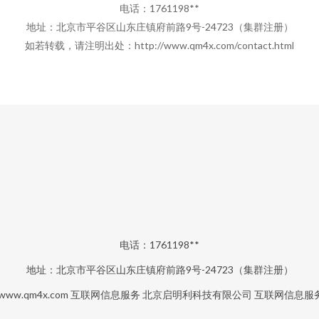
电话：1761198**
地址：北京市平谷区山东庄镇府前路9号-24723（集群注册）
如若转载，请注明出处：http://www.qm4x.com/contact.html
电话：1761198**
地址：北京市平谷区山东庄镇府前路9号-24723（集群注册）
www.qm4x.com
互联网信息服务
北京启明利科技有限公司
互联网信息服