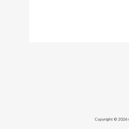
Copyright © 2026