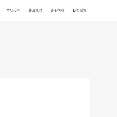
产品大全
联系我们
企业信息
访客留言