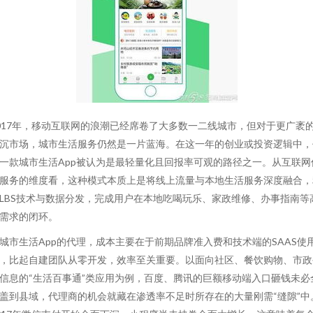
017年，移动互联网的浪潮已经席卷了大多数一二线城市，但对于更广袤
沉市场，城市生活服务仍然是一片蓝海。在这一年的创业或投资逻辑中，
一款城市生活App被认为是最轻量化且回报率可观的路径之一。从互联网
服务的维度看，这种模式本质上是将线上流量与本地生活服务深度融合，
LBS技术与数据分发，完成用户在本地吃喝玩乐、家政维修、办事指南等
需求的闭环。
城市生活App的代理，成本主要在于前期品牌准入费和技术端的SAAS使
，比起自建团队从零开发，效率至关重要。以面向社区、餐饮购物、市政
信息的“生活百事通”类应用为例，百度、腾讯的巨额移动端入口砸钱未必
盖到县域，代理商的机会就藏在渗透率不足时所存在的大量刚需“缝隙”中