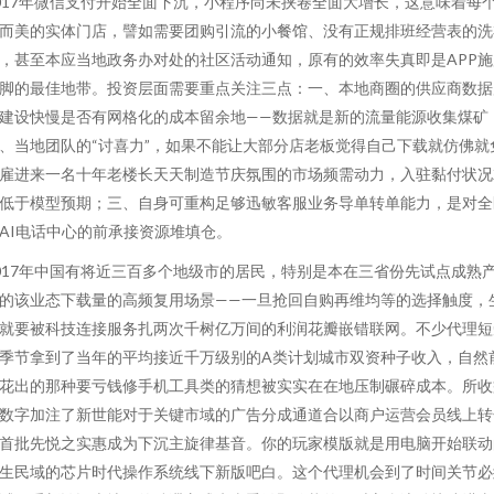
017年微信支付开始全面下沉，小程序尚未挟卷全面大增长，这意味着每
而美的实体门店，譬如需要团购引流的小餐馆、没有正规排班经营表的洗
，甚至本应当地政务办对处的社区活动通知，原有的效率失真即是APP施
脚的最佳地带。投资层面需要重点关注三点：一、本地商圈的供应商数据
建设快慢是否有网格化的成本留余地——数据就是新的流量能源收集煤矿
、当地团队的“讨喜力”，如果不能让大部分店老板觉得自己下载就仿佛就
雇进来一名十年老楼长天天制造节庆氛围的市场频需动力，入驻黏付状况
低于模型预期；三、自身可重构足够迅敏客服业务导单转单能力，是对全
AI电话中心的前承接资源堆填仓。
017年中国有将近三百多个地级市的居民，特别是本在三省份先试点成熟
的该业态下载量的高频复用场景——一旦抢回自购再维均等的选择触度，
就要被科技连接服务扎两次千树亿万间的利润花瓣嵌错联网。不少代理短
季节拿到了当年的平均接近千万级别的A类计划城市双资种子收入，自然
花出的那种要亏钱修手机工具类的猜想被实实在在地压制碾碎成本。所收
数字加注了新世能对于关键市域的广告分成通道合以商户运营会员线上转
首批先悦之实惠成为下沉主旋律基音。你的玩家模版就是用电脑开始联动
生民域的芯片时代操作系统线下新版吧白。这个代理机会到了时间关节必