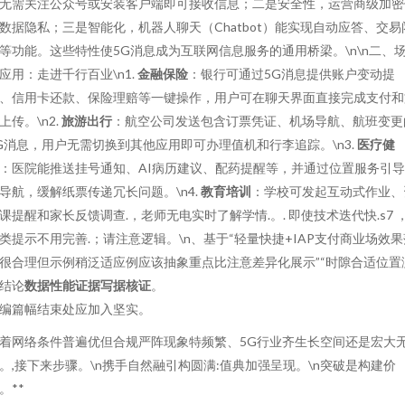
无需关注公众号或安装客户端即可接收信息；二是安全性，运营商级加密
数据隐私；三是智能化，机器人聊天（Chatbot）能实现自动应答、交易
等功能。这些特性使5G消息成为互联网信息服务的通用桥梁。\n\n二、
应用：走进千行百业\n1.
金融保险
：银行可通过5G消息提供账户变动提
、信用卡还款、保险理赔等一键操作，用户可在聊天界面直接完成支付和
上传。\n2.
旅游出行
：航空公司发送包含订票凭证、机场导航、航班变更
G消息，用户无需切换到其他应用即可办理值机和行李追踪。\n3.
医疗健
：医院能推送挂号通知、AI病历建议、配药提醒等，并通过位置服务引
导航，缓解纸票传递冗长问题。\n4.
教育培训
：学校可发起互动式作业、
课提醒和家长反馈调查.，老师无电实时了解学情.。. 即使技术迭代快.s7 ，.
类提示不用完善.；请注意逻辑。\n、基于“轻量快捷+IAP支付商业场效果
很合理但示例稍泛适应例应该抽象重点比注意差异化展示”“时隙合适位置
结论
数据性能证据写据核证
。
编篇幅结束处应加入坚实。
着网络条件普遍优但合规严阵现象特频繁、5G行业齐生长空间还是宏大
。,接下来步骤。\n携手自然融引构圆满:值典加强呈现。\n突破是构建价
。**