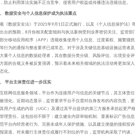
，防止利用算法实施不正当竞争、侵害用户权益或传播违法违规信息。
、 数据安全与个人信息保护成为执法重点
着《数据安全法》于2021年9月1日正式施行，以及《个人信息保护法》
出台的预期，8月份相关配套细则与执法案例受到业界密切关注。监管部
部分移动应用程序（APP）违规收集使用个人信息、过度索权、频繁骚扰
等行为的通报与整改要求已成常态。对于涉及关键信息基础设施运营者及
大量个人信息的数据处理者，其在数据分类分级、风险评估、出境安全评
方面的合规义务被反复强调，预示着未来相关领域的执法活动将更加深入
态化。
、 平台主体责任进一步压实
互联网信息服务领域，平台作为连接用户与信息的关键节点，其主体责任
被强化。近期动态显示，监管要求平台不仅需对自身发布的内容负责，更
其用户生成的内容（UGC）及通过其平台提供的第三方服务承担起更严
管理责任。这包括但不限于：建立健全内容审核机制、显著标识广告信息
范平台内经营者行为、完善未成年人保护措施、以及建立便捷的侵权投诉
报渠道。对未履行主体责任或履行不到位的平台，监管机构采取了约谈、