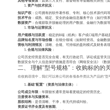
其他专项资质
：如第三方支付、基金销售等金融相关牌照（
资产与技术状况
：
知识产权
：公司拥有的软件著作权、专利、核心技术源代码
技术平台
：成熟、稳定、安全的金融信息服务平台（如行情
数据资产
：合规获取并脱敏处理的用户数据、金融行为数据
市场与运营状况
：
用户规模与活跃度
：稳定的B端（机构）客户或C端用户基础
品牌知名度与市场份额
：在细分领域（如财经资讯、金融数
营收与利润情况
：清晰、合规、可持续的盈利模式及财务表
合规与法律风险
：
公司历史经营是否完全合规，有无行政处罚、诉讼或监管关注
数据安全与个人信息保护措施是否符合《网络安全法》《数
二、 理解“型号规格”：收购标的的
在收购语境中，我们可以将公司的各项条件类比为产品的“型
基础“配置”（资质与法律主体）
：
公司成立年限
：年限较长通常意味着更稳定的经营历史。
注册资本与实缴资本
。
股权结构
：是否清晰、干净，有无代持或纠纷。
资质证书齐全度及有效期
。