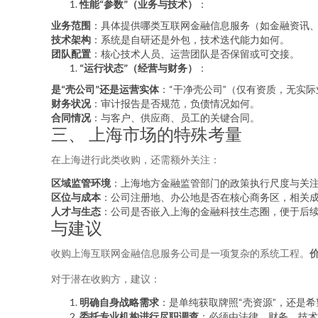
性能“参数”（业务与技术）
：
业务范围
：具体提供哪类互联网金融信息服务（如金融资讯
技术架构
：系统是自研还是外包，技术迭代能力如何。
团队配置
：核心技术人员、运营团队是否保留或可交接。
“运行状态”（经营与财务）
：
是“壳公司”还是运营实体
：“干净壳公司”（仅有资质，无实
财务状况
：审计报告是否规范，负债情况如何。
合同情况
：与客户、供应商、员工的关键合同。
三、 上海市场的特殊考量
在上海进行此类收购，还需额外关注：
区域监管环境
：上海地方金融监管部门的政策执行尺度与关
区位与成本
：公司注册地、办公地是否在核心商务区，相关
人才与生态
：公司是否嵌入上海的金融科技生态圈，便于后
与建议
收购上海互联网金融信息服务公司是一项复杂的系统工程。
对于潜在收购方，建议：
明确自身战略需求
：是单纯获取牌照“壳资源”，还是
委托专业机构进行尽职调查
：必须由法律、财务、技术